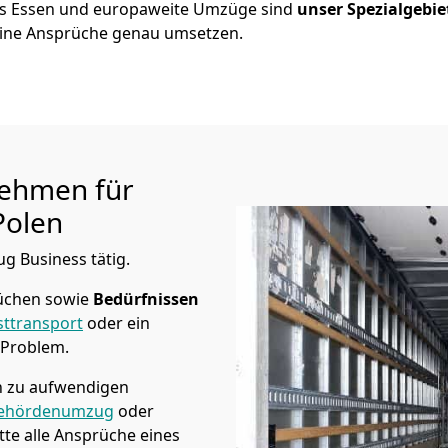
us
Essen
und europaweite Umzüge sind
unser Spezialgebie
ine Ansprüche genau umsetzen.
ehmen für
Polen
ug Business tätig.
üchen sowie
Bedürfnissen
ttransport
oder ein
 Problem.
in zu aufwendigen
ehördenumzug
oder
te alle Ansprüche eines