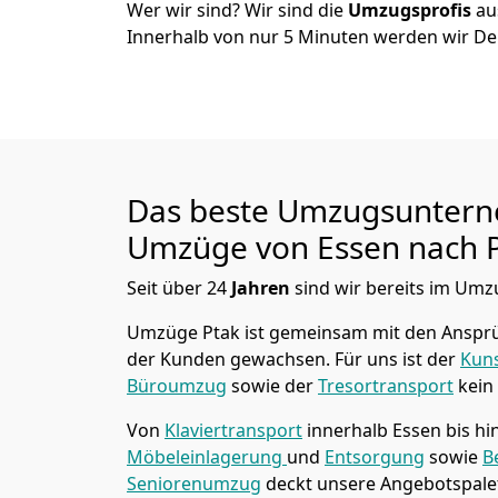
Wer wir sind? Wir sind die
Umzugsprofis
a
Innerhalb von nur
5
Minuten werden wir De
Das beste Umzugsuntern
Umzüge von
Essen
nach 
Seit über
24
Jahren
sind wir bereits im Umz
Umzüge Ptak
ist gemeinsam mit den Anspr
der Kunden gewachsen. Für uns ist der
Kuns
Büroumzug
sowie der
Tresortransport
kein
Von
Klaviertransport
innerhalb
Essen
bis h
Möbeleinlagerung
und
Entsorgung
sowie
B
Seniorenumzug
deckt unsere Angebotspalet