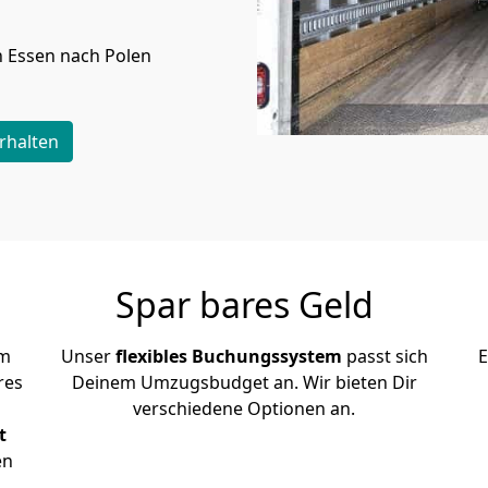
n
Essen
nach Polen
rhalten
Spar bares Geld
em
Unser
flexibles Buchungssystem
passt sich
E
res
Deinem Umzugsbudget an. Wir bieten Dir
verschiedene Optionen an.
t
en