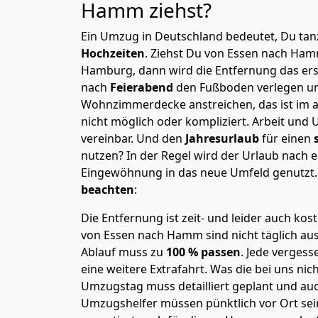
Hamm
ziehst?
Ein Umzug in Deutschland bedeutet, Du tanz
Hochzeiten
. Ziehst Du von Essen nach Ha
Hamburg, dann wird die Entfernung das er
nach
Feierabend
den Fußboden verlegen un
Wohnzimmerdecke anstreichen, das ist im a
nicht möglich oder kompliziert.
Arbeit und 
vereinbar. Und den
Jahresurlaub
für einen
nutzen? In der Regel wird der Urlaub nach
Eingewöhnung in das neue Umfeld genutzt
beachten
:
Die Entfernung ist zeit- und leider auch kos
von Essen nach Hamm sind nicht täglich au
Ablauf muss zu
100 % passen
. Jede verges
eine weitere Extrafahrt. Was die bei uns nic
Umzugstag muss detailliert geplant und au
Umzugshelfer müssen pünktlich vor Ort sei