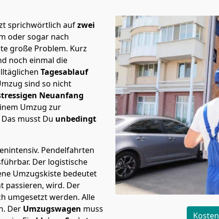
t sprichwörtlich auf
zwei
mm oder sogar nach
ste große Problem.
Kurz
d noch einmal die
lltäglichen
Tagesablauf
Umzug sind so nicht
stressigen Neuanfang
 einem Umzug zur
. Das musst Du
unbedingt
tenintensiv. Pendelfahrten
sführbar.
Der logistische
sene Umzugskiste bedeutet
ht passieren, wird.
Der
ch umgesetzt werden. Alle
n. Der
Umzugswagen
muss
Kosten