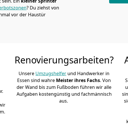
sein. Ein
kleiner Sprinter
erbotszonen
? Du ziehst von
nmal vor der Haustür
Renovierungsarbeiten?
Unsere
Umzugshelfer
und Handwerker in
Essen sind wahre
Meister ihres Fachs
. Von
S
der Wand bis zum Fußboden führen wir alle
u
r.
Aufgaben kostengünstig und fachmännisch
si
aus.
s
wir
mm.