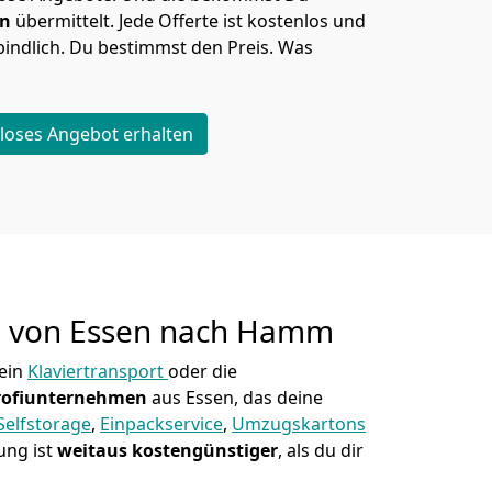
en
übermittelt. Jede Offerte ist kostenlos und
indlich. Du bestimmst den Preis. Was
loses Angebot erhalten
g von
Essen nach Hamm
ein
Klaviertransport
oder die
rofiunternehmen
aus Essen, das deine
Selfstorage
,
Einpackservice
,
Umzugskartons
ung ist
weitaus kostengünstiger
, als du dir