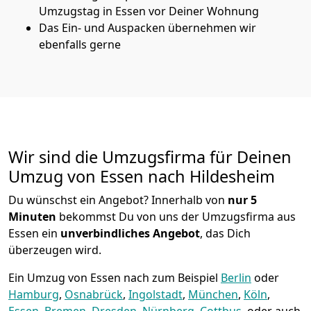
Umzugstag in Essen vor Deiner Wohnung
Das Ein- und Auspacken übernehmen wir
ebenfalls gerne
Wir sind die Umzugsfirma für Deinen
Umzug von Essen nach Hildesheim
Du wünschst ein Angebot? Innerhalb von
nur 5
Minuten
bekommst Du von uns der Umzugsfirma aus
Essen ein
unverbindliches Angebot
, das Dich
überzeugen wird.
Ein Umzug von Essen nach zum Beispiel
Berlin
oder
Hamburg
,
Osnabrück
,
Ingolstadt
,
München
,
Köln
,
Essen
,
Bremen
,
Dresden
,
Nürnberg
,
Cottbus
, oder auch