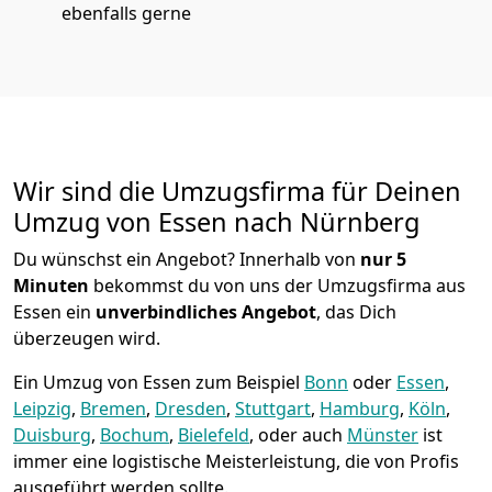
ebenfalls gerne
Wir sind die Umzugsfirma für Deinen
Umzug von Essen nach Nürnberg
Du wünschst ein Angebot? Innerhalb von
nur 5
Minuten
bekommst du von uns der Umzugsfirma aus
Essen ein
unverbindliches Angebot
, das Dich
überzeugen wird.
Ein Umzug von Essen zum Beispiel
Bonn
oder
Essen
,
Leipzig
,
Bremen
,
Dresden
,
Stuttgart
,
Hamburg
,
Köln
,
Duisburg
,
Bochum
,
Bielefeld
, oder auch
Münster
ist
immer eine logistische Meisterleistung, die von Profis
ausgeführt werden sollte.