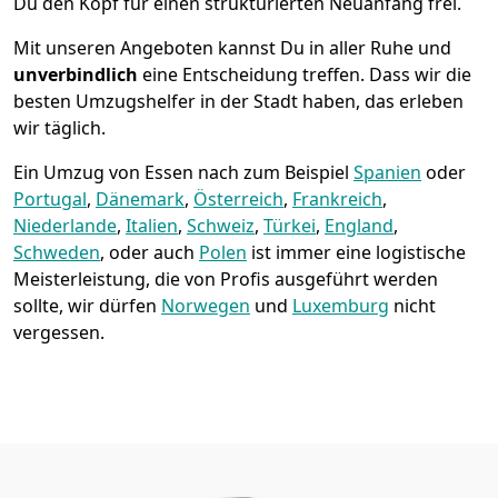
Du den Kopf für einen strukturierten Neuanfang frei.
Mit unseren Angeboten kannst Du in aller Ruhe und
unverbindlich
eine Entscheidung treffen. Dass wir die
besten Umzugshelfer in der Stadt haben, das erleben
wir täglich.
Ein Umzug von Essen nach zum Beispiel
Spanien
oder
Portugal
,
Dänemark
,
Österreich
,
Frankreich
,
Niederlande
,
Italien
,
Schweiz
,
Türkei
,
England
,
Schweden
, oder auch
Polen
ist immer eine logistische
Meisterleistung, die von Profis ausgeführt werden
sollte, wir dürfen
Norwegen
und
Luxemburg
nicht
vergessen.