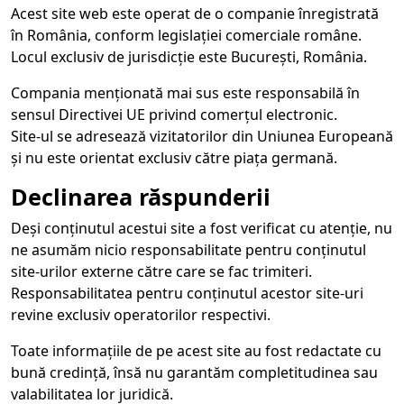
Acest site web este operat de o companie înregistrată
în România, conform legislației comerciale române.
Locul exclusiv de jurisdicție este București, România.
Compania menționată mai sus este responsabilă în
sensul Directivei UE privind comerțul electronic.
Site-ul se adresează vizitatorilor din Uniunea Europeană
și nu este orientat exclusiv către piața germană.
Declinarea răspunderii
Deși conținutul acestui site a fost verificat cu atenție, nu
ne asumăm nicio responsabilitate pentru conținutul
site-urilor externe către care se fac trimiteri.
Responsabilitatea pentru conținutul acestor site-uri
revine exclusiv operatorilor respectivi.
Toate informațiile de pe acest site au fost redactate cu
bună credință, însă nu garantăm completitudinea sau
valabilitatea lor juridică.